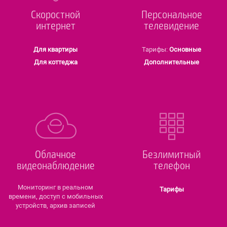
Ско­рост­ной
Персо­нальное
интернет
теле­видение
Для квартиры
Тарифы:
Основные
Для коттеджа
Допол­нитель­ные
Облач­ное
Безлимитный
видео­наблюде­ние
телефон
Монито­ринг в реальном
Тарифы
времени, доступ с мобильных
устройств, архив записей