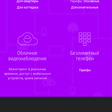
Для квартиры
Тарифы:
Основные
Для коттеджа
Допол­нитель­ные
Облач­ное
Безлимитный
видео­наблюде­ние
телефон
Монито­ринг в реальном
Тарифы
времени, доступ с мобильных
устройств, архив записей