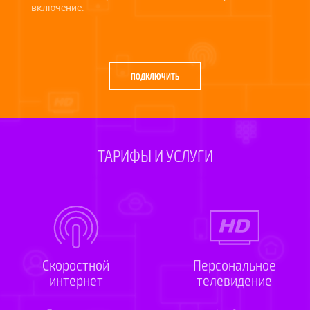
включение.
ПОДКЛЮЧИТЬ
ТАРИФЫ И УСЛУГИ
Ско­рост­ной
Персо­нальное
интернет
теле­видение